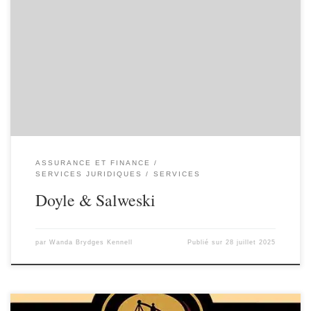
ASSURANCE ET FINANCE
SERVICES JURIDIQUES
SERVICES
Doyle & Salweski
par
Wanda Brydges Kennell
Publié sur
28 juillet 2025